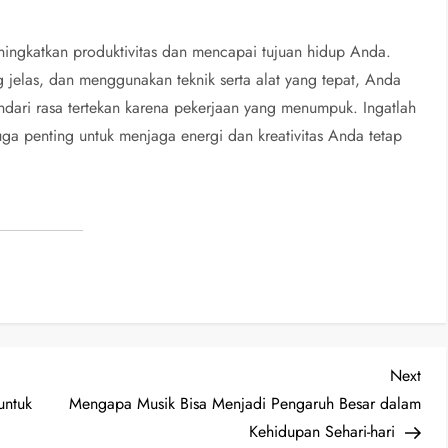
ningkatkan produktivitas dan mencapai tujuan hidup Anda.
 jelas, dan menggunakan teknik serta alat yang tepat, Anda
dari rasa tertekan karena pekerjaan yang menumpuk. Ingatlah
ga penting untuk menjaga energi dan kreativitas Anda tetap
Nex
Next
Post
untuk
Mengapa Musik Bisa Menjadi Pengaruh Besar dalam
Kehidupan Sehari-hari