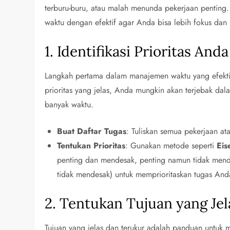
terburu-buru, atau malah menunda pekerjaan penting.
waktu dengan efektif agar Anda bisa lebih fokus dan 
1. Identifikasi Prioritas Anda
Langkah pertama dalam manajemen waktu yang efekti
prioritas yang jelas, Anda mungkin akan terjebak da
banyak waktu.
Buat Daftar Tugas
: Tuliskan semua pekerjaan ata
Tentukan Prioritas
: Gunakan metode seperti
Eis
penting dan mendesak, penting namun tidak mendes
tidak mendesak) untuk memprioritaskan tugas And
2. Tentukan Tujuan yang Jel
Tujuan yang jelas dan terukur adalah panduan untuk 