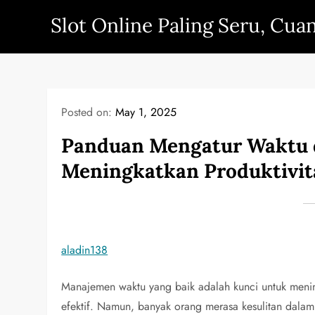
Skip
Slot Online Paling Seru, Cua
to
content
Posted on:
May 1, 2025
Panduan Mengatur Waktu d
Meningkatkan Produktivit
aladin138
Manajemen waktu yang baik adalah kunci untuk menin
efektif. Namun, banyak orang merasa kesulitan dalam