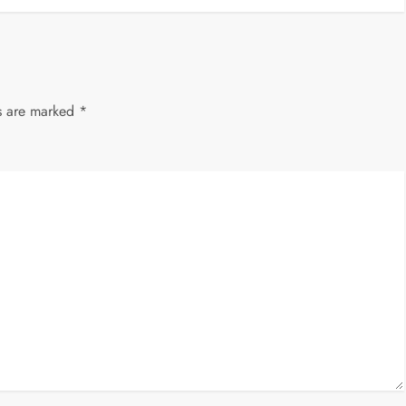
ds are marked
*