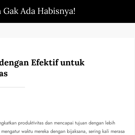
n Gak Ada Habisnya!
engan Efektif untuk
as
gkatkan produktivitas dan mencapai tujuan dengan lebih
 mengatur waktu mereka dengan bijaksana, sering kali merasa