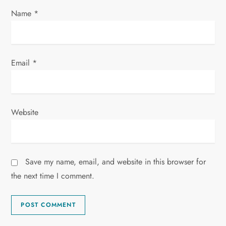
Name
*
Email
*
Website
Save my name, email, and website in this browser for
the next time I comment.