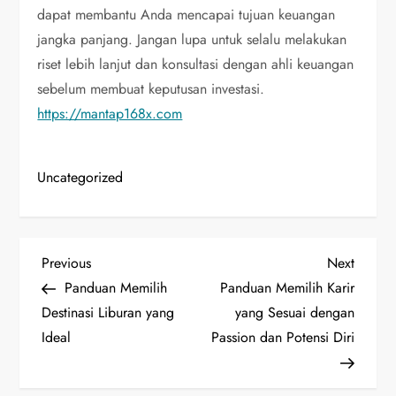
dapat membantu Anda mencapai tujuan keuangan
jangka panjang. Jangan lupa untuk selalu melakukan
riset lebih lanjut dan konsultasi dengan ahli keuangan
sebelum membuat keputusan investasi.
https://mantap168x.com
Uncategorized
P
Previous
Next
Previous
Next
Post
Post
Panduan Memilih
Panduan Memilih Karir
o
Destinasi Liburan yang
yang Sesuai dengan
Ideal
Passion dan Potensi Diri
s
t