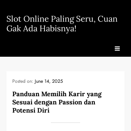
Skip
to
Slot Online Paling Seru, Cuan
content
Gak Ada Habisnya!
Posted on:
June 14, 2025
Panduan Memilih Karir yang
Sesuai dengan Passion dan
Potensi Diri