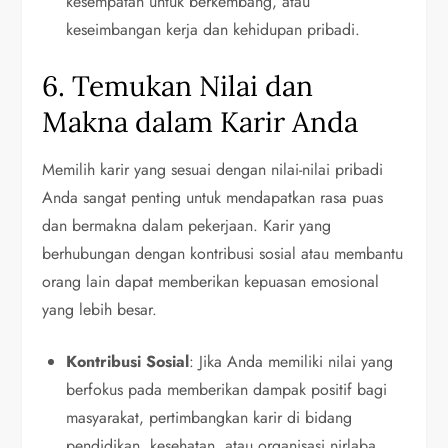
kesempatan untuk berkembang, atau
keseimbangan kerja dan kehidupan pribadi.
6. Temukan Nilai dan
Makna dalam Karir Anda
Memilih karir yang sesuai dengan nilai-nilai pribadi
Anda sangat penting untuk mendapatkan rasa puas
dan bermakna dalam pekerjaan. Karir yang
berhubungan dengan kontribusi sosial atau membantu
orang lain dapat memberikan kepuasan emosional
yang lebih besar.
Kontribusi Sosial
: Jika Anda memiliki nilai yang
berfokus pada memberikan dampak positif bagi
masyarakat, pertimbangkan karir di bidang
pendidikan, kesehatan, atau organisasi nirlaba.