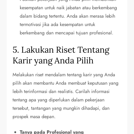
kesempatan untuk naik jabatan atau berkembang
dalam bidang tertentu. Anda akan merasa lebih
termotivasi jika ada kesempatan untuk
berkembang dan mencapai tujuan profesional.
5. Lakukan Riset Tentang
Karir yang Anda Pilih
Melakukan riset mendalam tentang karir yang Anda
pilih akan membantu Anda membuat keputusan yang
lebih terinformasi dan realistis. Carilah informasi
tentang apa yang diperlukan dalam pekerjaan
tersebut, tantangan yang mungkin dihadapi, dan
prospek masa depan.
Tanya pada Profesional yang