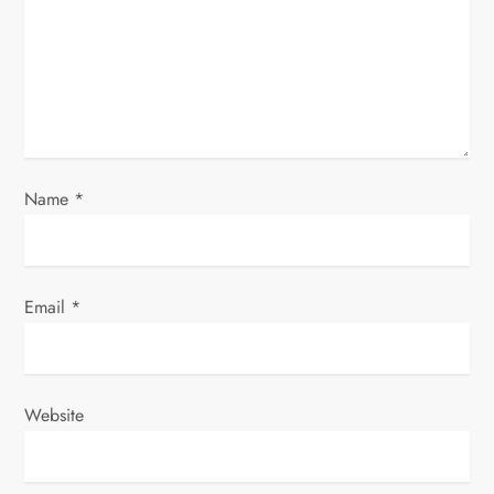
t
i
o
n
Name
*
Email
*
Website