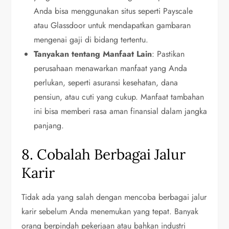
Anda bisa menggunakan situs seperti Payscale
atau Glassdoor untuk mendapatkan gambaran
mengenai gaji di bidang tertentu.
Tanyakan tentang Manfaat Lain
: Pastikan
perusahaan menawarkan manfaat yang Anda
perlukan, seperti asuransi kesehatan, dana
pensiun, atau cuti yang cukup. Manfaat tambahan
ini bisa memberi rasa aman finansial dalam jangka
panjang.
8. Cobalah Berbagai Jalur
Karir
Tidak ada yang salah dengan mencoba berbagai jalur
karir sebelum Anda menemukan yang tepat. Banyak
orang berpindah pekerjaan atau bahkan industri