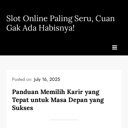
Skip
to
Slot Online Paling Seru, Cuan
content
Gak Ada Habisnya!
Posted on:
July 16, 2025
Panduan Memilih Karir yang
Tepat untuk Masa Depan yang
Sukses