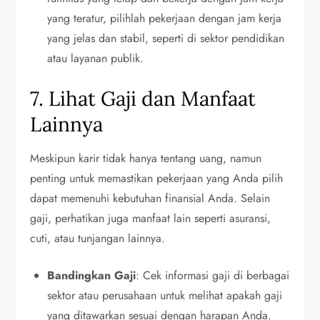
yang teratur, pilihlah pekerjaan dengan jam kerja
yang jelas dan stabil, seperti di sektor pendidikan
atau layanan publik.
7. Lihat Gaji dan Manfaat
Lainnya
Meskipun karir tidak hanya tentang uang, namun
penting untuk memastikan pekerjaan yang Anda pilih
dapat memenuhi kebutuhan finansial Anda. Selain
gaji, perhatikan juga manfaat lain seperti asuransi,
cuti, atau tunjangan lainnya.
Bandingkan Gaji
: Cek informasi gaji di berbagai
sektor atau perusahaan untuk melihat apakah gaji
yang ditawarkan sesuai dengan harapan Anda.