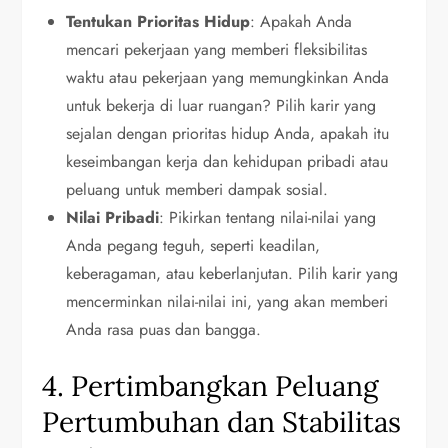
Tentukan Prioritas Hidup
: Apakah Anda
mencari pekerjaan yang memberi fleksibilitas
waktu atau pekerjaan yang memungkinkan Anda
untuk bekerja di luar ruangan? Pilih karir yang
sejalan dengan prioritas hidup Anda, apakah itu
keseimbangan kerja dan kehidupan pribadi atau
peluang untuk memberi dampak sosial.
Nilai Pribadi
: Pikirkan tentang nilai-nilai yang
Anda pegang teguh, seperti keadilan,
keberagaman, atau keberlanjutan. Pilih karir yang
mencerminkan nilai-nilai ini, yang akan memberi
Anda rasa puas dan bangga.
4. Pertimbangkan Peluang
Pertumbuhan dan Stabilitas