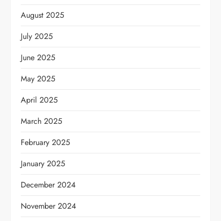
August 2025
July 2025
June 2025
May 2025
April 2025
March 2025
February 2025
January 2025
December 2024
November 2024