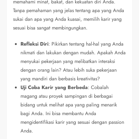
memahami minat, bakat, dan kekuatan diri Anda.
Tanpa pemahaman yang jelas tentang apa yang Anda
sukai dan apa yang Anda kuasai, memilih karir yang
sesuai bisa sangat membingungkan.
Refleksi Diri
: Pikirkan tentang hal-hal yang Anda
nikmati dan lakukan dengan mudah. Apakah Anda
menyukai pekerjaan yang melibatkan interaksi
dengan orang lain? Atau lebih suka pekerjaan
yang mandiri dan berbasis kreativitas?
Uji Coba Karir yang Berbeda
: Cobalah
magang atau proyek sampingan di berbagai
bidang untuk melihat apa yang paling menarik
bagi Anda. Ini bisa membantu Anda
mengidentifikasi karir yang sesuai dengan passion
Anda.