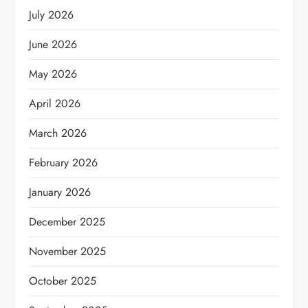
July 2026
June 2026
May 2026
April 2026
March 2026
February 2026
January 2026
December 2025
November 2025
October 2025