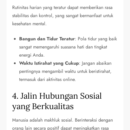
Rutinitas harian yang teratur dapat memberikan rasa
stabilitas dan kontrol, yang sangat bermanfaat untuk
kesehatan mental.
Bangun dan Tidur Teratur
: Pola tidur yang baik
sangat memengaruhi suasana hati dan tingkat
energi Anda.
Waktu Istirahat yang Cukup
: Jangan abaikan
pentingnya mengambil waktu untuk beristirahat,
termasuk dari aktivitas online.
4. Jalin Hubungan Sosial
yang Berkualitas
Manusia adalah makhluk sosial. Berinteraksi dengan
orang lain secara positif dapat meningkatkan rasa