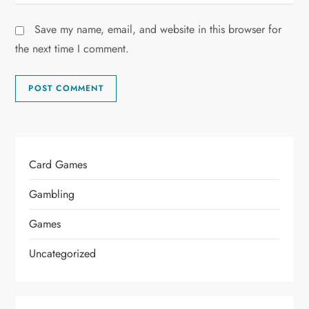
Save my name, email, and website in this browser for
the next time I comment.
Card Games
Gambling
Games
Uncategorized