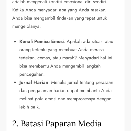
adalah mengenali kondisi emosional diri sendiri.
Ketika Anda menyadari apa yang Anda rasakan,
Anda bisa mengambil tindakan yang tepat untuk
mengelolanya.
Kenali Pemicu Emosi
: Apakah ada situasi atau
orang tertentu yang membuat Anda merasa
tertekan, cemas, atau marah? Menyadari hal ini
bisa membantu Anda mengambil langkah
pencegahan.
Jurnal Harian
: Menulis jurnal tentang perasaan
dan pengalaman harian dapat membantu Anda
melihat pola emosi dan memprosesnya dengan
lebih baik.
2. Batasi Paparan Media