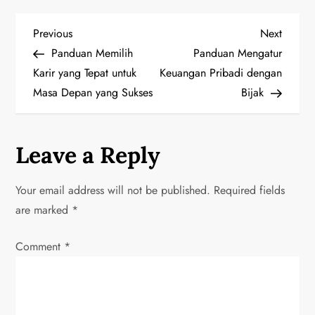
P
Previous
Next
Previous
Next
Post
Post
Panduan Memilih
Panduan Mengatur
o
Karir yang Tepat untuk
Keuangan Pribadi dengan
Masa Depan yang Sukses
Bijak
s
t
Leave a Reply
n
a
Your email address will not be published.
Required fields
are marked
*
v
Comment
*
i
g