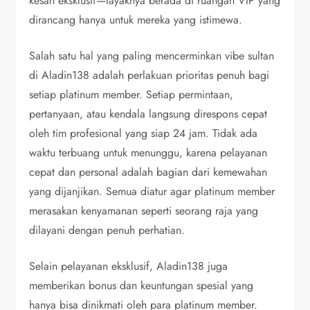
kesan eksklusif—layaknya berada di ruangan VIP yang
dirancang hanya untuk mereka yang istimewa.
Salah satu hal yang paling mencerminkan vibe sultan
di Aladin138 adalah perlakuan prioritas penuh bagi
setiap platinum member. Setiap permintaan,
pertanyaan, atau kendala langsung direspons cepat
oleh tim profesional yang siap 24 jam. Tidak ada
waktu terbuang untuk menunggu, karena pelayanan
cepat dan personal adalah bagian dari kemewahan
yang dijanjikan. Semua diatur agar platinum member
merasakan kenyamanan seperti seorang raja yang
dilayani dengan penuh perhatian.
Selain pelayanan eksklusif, Aladin138 juga
memberikan bonus dan keuntungan spesial yang
hanya bisa dinikmati oleh para platinum member.