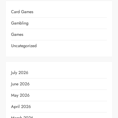
Card Games
Gambling
Games
Uncategorized
July 2026
June 2026
May 2026
April 2026
March 2026