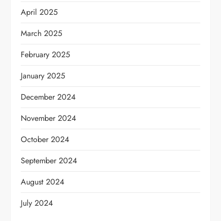
April 2025
March 2025
February 2025
January 2025
December 2024
November 2024
October 2024
September 2024
August 2024
July 2024