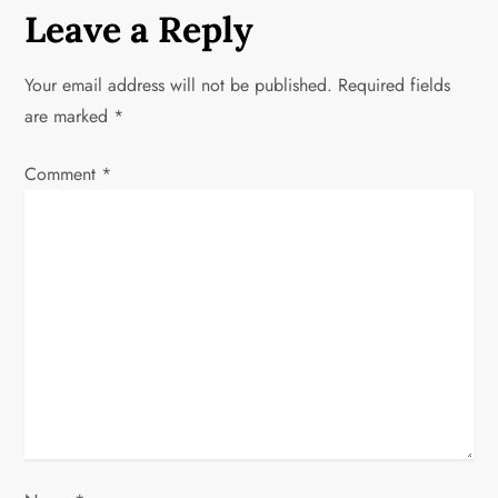
t
Leave a Reply
n
Your email address will not be published.
Required fields
a
are marked
*
v
Comment
*
i
g
a
t
i
o