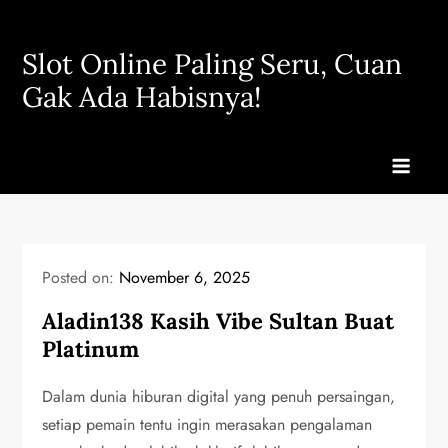
Skip
to
Slot Online Paling Seru, Cuan
content
Gak Ada Habisnya!
Posted on:
November 6, 2025
Aladin138 Kasih Vibe Sultan Buat
Platinum
Dalam dunia hiburan digital yang penuh persaingan,
setiap pemain tentu ingin merasakan pengalaman