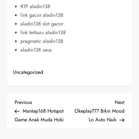
RTP aladin138
link gacor aladin138
aladin138 slot gacor
link terbaru aladin138
pragmatic aladin138
aladin138 zeus
Uncategorized
P
Previous
Next
Previous
Next
Post
Post
Mantap168 Hotspot
Okeplay777 Bikin Mood
o
Game Anak Muda Hoki
Lo Auto Naik
s