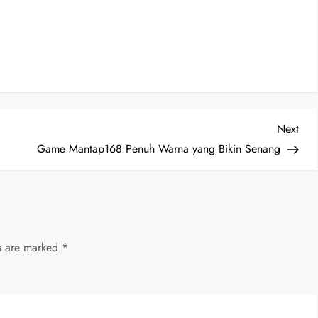
Nex
Next
Post
Game Mantap168 Penuh Warna yang Bikin Senang
ds are marked
*