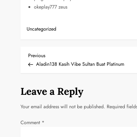
okeplay777 zeus
Uncategorized
P
Previous
Previous
Post
Aladin138 Kasih Vibe Sultan Buat Platinum
o
s
Leave a Reply
t
Your email address will not be published.
Required fiel
n
a
Comment
*