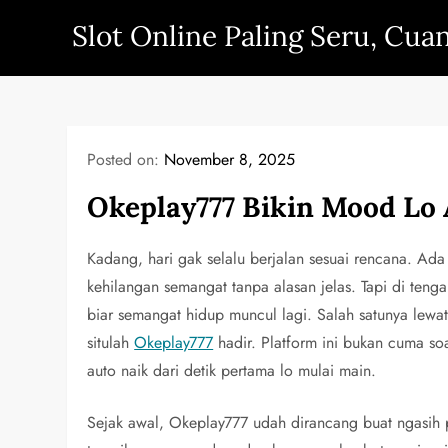
Skip
Slot Online Paling Seru, Cua
to
content
Posted on:
November 8, 2025
Okeplay777 Bikin Mood Lo 
Kadang, hari gak selalu berjalan sesuai rencana. Ad
kehilangan semangat tanpa alasan jelas. Tapi di tenga
biar semangat hidup muncul lagi. Salah satunya lewat
situlah
Okeplay777
hadir. Platform ini bukan cuma soa
auto naik dari detik pertama lo mulai main.
Sejak awal, Okeplay777 udah dirancang buat ngasih