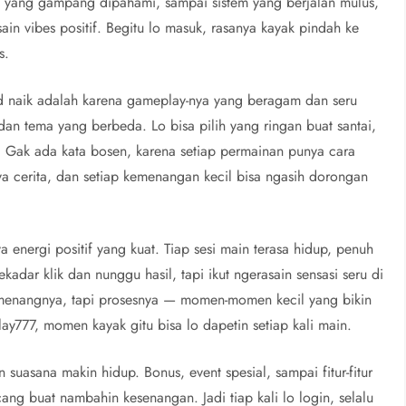
 yang gampang dipahami, sampai sistem yang berjalan mulus,
in vibes positif. Begitu lo masuk, rasanya kayak pindah ke
s.
d naik adalah karena gameplay-nya yang beragam dan seru
n tema yang berbeda. Lo bisa pilih yang ringan buat santai,
 Gak ada kata bosen, karena setiap permainan punya cara
unya cerita, dan setiap kemenangan kecil bisa ngasih dorongan
energi positif yang kuat. Tiap sesi main terasa hidup, penuh
ar klik dan nunggu hasil, tapi ikut ngerasain sensasi seru di
menangnya, tapi prosesnya — momen-momen kecil yang bikin
ay777, momen kayak gitu bisa lo dapetin setiap kali main.
n suasana makin hidup. Bonus, event spesial, sampai fitur-fitur
ang buat nambahin kesenangan. Jadi tiap kali lo login, selalu