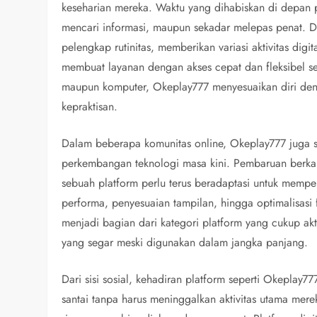
keseharian mereka. Waktu yang dihabiskan di depan p
mencari informasi, maupun sekadar melepas penat. Di
pelengkap rutinitas, memberikan variasi aktivitas digi
membuat layanan dengan akses cepat dan fleksibel se
maupun komputer, Okeplay777 menyesuaikan diri de
kepraktisan.
Dalam beberapa komunitas online, Okeplay777 juga s
perkembangan teknologi masa kini. Pembaruan berkal
sebuah platform perlu terus beradaptasi untuk mempert
performa, penyesuaian tampilan, hingga optimalisa
menjadi bagian dari kategori platform yang cukup a
yang segar meski digunakan dalam jangka panjang.
Dari sisi sosial, kehadiran platform seperti Okeplay7
santai tanpa harus meninggalkan aktivitas utama mer