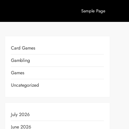
Sample Page
Card Games
Gambling
Games
Uncategorized
July 2026
June 2026