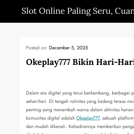
Skip
Slot Online Paling Seru, Cua
to
content
Posted on:
December 5, 2025
Okeplay777 Bikin Hari-Hari
Dalam era digital yang terus berkembang, berbagai
sehari-hari. Di tengah rutinitas yang kadang terasa 
penting yang menambah warna dalam aktivitas harian
komunitas digital adalah
Okeplay777
, sebuah platfor
dan mudah dikenali. Kehadirannya memberikan peng