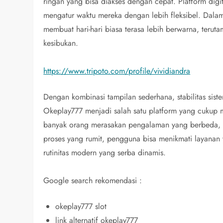
ringan yang bisa diakses dengan cepat. Platform di
mengatur waktu mereka dengan lebih fleksibel. Dalam
membuat hari-hari biasa terasa lebih berwarna, teruta
kesibukan.
https://www.tripoto.com/profile/vividiandra
Dengan kombinasi tampilan sederhana, stabilitas siste
Okeplay777 menjadi salah satu platform yang cukup 
banyak orang merasakan pengalaman yang berbeda, mem
proses yang rumit, pengguna bisa menikmati layanan
rutinitas modern yang serba dinamis.
Google search rekomendasi :
okeplay777 slot
link alternatif okeplay777