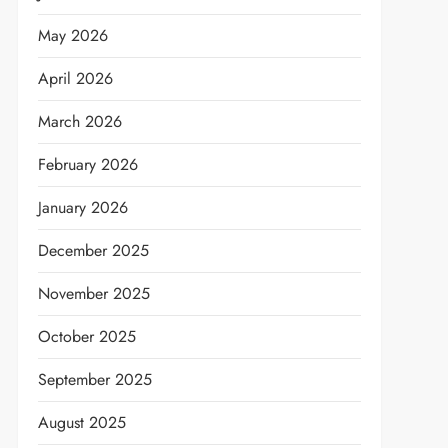
May 2026
April 2026
March 2026
February 2026
January 2026
December 2025
November 2025
October 2025
September 2025
August 2025