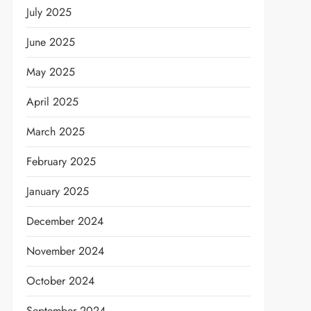
July 2025
June 2025
May 2025
April 2025
March 2025
February 2025
January 2025
December 2024
November 2024
October 2024
September 2024