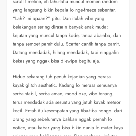
scroll timeline, eh tahu-tahu muncul momen random
yang langsung bikin kepala lo nge-freeze sebentar.
“Lah? Ini apaan?” gitu. Dan itulah vibe yang
belakangan sering dirasain banyak anak muda:
kejutan yang muncul tanpa kode, tanpa aba-aba, dan
tanpa sempet pamit dulu. Scatter cantik tanpa pamit.
Datang mendadak, hilang mendadak, tapi ninggalin
bekas yang nggak bisa di-swipe begitu aja.
Hidup sekarang tuh penuh kejadian yang berasa
kayak glitch aesthetic. Kadang lo merasa semuanya
serba stabil, serba aman, mood oke, vibe tenang,
terus mendadak ada sesuatu yang jatuh kayak meteor
kecil. Entah itu kesempatan yang tiba-tiba nongol dari
orang yang sebelumnya bahkan nggak pernah lo
notice, atau kabar yang bisa bikin dunia lo muter kaya