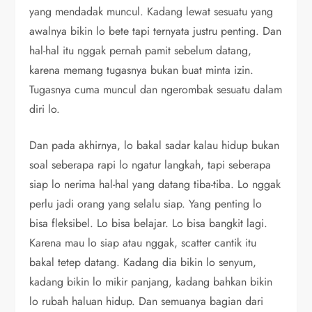
yang mendadak muncul. Kadang lewat sesuatu yang
awalnya bikin lo bete tapi ternyata justru penting. Dan
hal-hal itu nggak pernah pamit sebelum datang,
karena memang tugasnya bukan buat minta izin.
Tugasnya cuma muncul dan ngerombak sesuatu dalam
diri lo.
Dan pada akhirnya, lo bakal sadar kalau hidup bukan
soal seberapa rapi lo ngatur langkah, tapi seberapa
siap lo nerima hal-hal yang datang tiba-tiba. Lo nggak
perlu jadi orang yang selalu siap. Yang penting lo
bisa fleksibel. Lo bisa belajar. Lo bisa bangkit lagi.
Karena mau lo siap atau nggak, scatter cantik itu
bakal tetep datang. Kadang dia bikin lo senyum,
kadang bikin lo mikir panjang, kadang bahkan bikin
lo rubah haluan hidup. Dan semuanya bagian dari