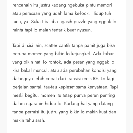
rencanain itu justru kadang ngebuka pintu memori
atau perasaan yang udah lama ke-lock. Hidup tuh
lucu, ya. Suka tiba-tiba ngasih puzzle yang nggak lo
minta tapi lo malah tertarik buat nyusun.
Tapi di sisi lain, scatter cantik tanpa pamit juga bisa
berupa momen yang bikin lo kejungkel. Ada kabar
yang bikin hati lo rontok, ada pesan yang nggak lo
kira bakal muncul, atau ada perubahan kondisi yang
datangnya lebih cepat dari transisi reels IG. Lo lagi
berjalan santai, tau-tau kepleset sama kenyataan. Tapi
meski begitu, momen itu tetap punya peran penting
dalam ngarahin hidup lo. Kadang hal yang datang
tanpa permisi itu justru yang bikin lo makin kuat dan
makin tahu arah.