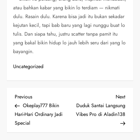
atau bahkan kabar yang bikin lo terdiam — nikmati
dulu. Rasain dulu. Karena bisa jadi itu bukan sekadar
kejutan kecil, tapi bab baru yang lagi nunggu buat lo
tulis. Dan siapa tahu, justru scatter tanpa pamit itu
yang bakal bikin hidup lo jauh lebih seru dari yang lo
bayangin.
Uncategorized
P
Previous
Next
Previous
Next
Post
Post
Okeplay777 Bikin
Duduk Santai Langsung
o
Hari-Hari Ordinary Jadi
Vibes Pro di Aladin138
Special
s