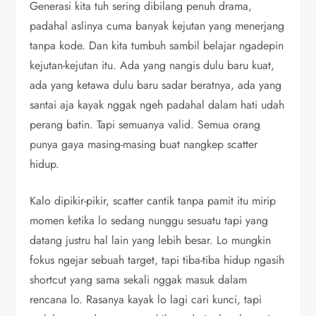
Generasi kita tuh sering dibilang penuh drama,
padahal aslinya cuma banyak kejutan yang menerjang
tanpa kode. Dan kita tumbuh sambil belajar ngadepin
kejutan-kejutan itu. Ada yang nangis dulu baru kuat,
ada yang ketawa dulu baru sadar beratnya, ada yang
santai aja kayak nggak ngeh padahal dalam hati udah
perang batin. Tapi semuanya valid. Semua orang
punya gaya masing-masing buat nangkep scatter
hidup.
Kalo dipikir-pikir, scatter cantik tanpa pamit itu mirip
momen ketika lo sedang nunggu sesuatu tapi yang
datang justru hal lain yang lebih besar. Lo mungkin
fokus ngejar sebuah target, tapi tiba-tiba hidup ngasih
shortcut yang sama sekali nggak masuk dalam
rencana lo. Rasanya kayak lo lagi cari kunci, tapi