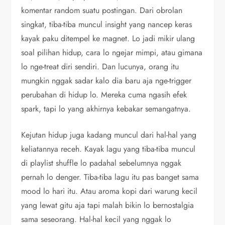
komentar random suatu postingan. Dari obrolan
singkat, tiba-tiba muncul insight yang nancep keras
kayak paku ditempel ke magnet. Lo jadi mikir ulang
soal pilihan hidup, cara lo ngejar mimpi, atau gimana
lo nge-treat diri sendiri. Dan lucunya, orang itu
mungkin nggak sadar kalo dia baru aja nge-trigger
perubahan di hidup lo. Mereka cuma ngasih efek
spark, tapi lo yang akhirnya kebakar semangatnya.
Kejutan hidup juga kadang muncul dari hal-hal yang
keliatannya receh. Kayak lagu yang tiba-tiba muncul
di playlist shuffle lo padahal sebelumnya nggak
pernah lo denger. Tiba-tiba lagu itu pas banget sama
mood lo hari itu. Atau aroma kopi dari warung kecil
yang lewat gitu aja tapi malah bikin lo bernostalgia
sama seseorang. Hal-hal kecil yang nggak lo