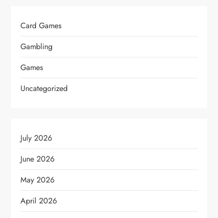
Card Games
Gambling
Games
Uncategorized
July 2026
June 2026
May 2026
April 2026